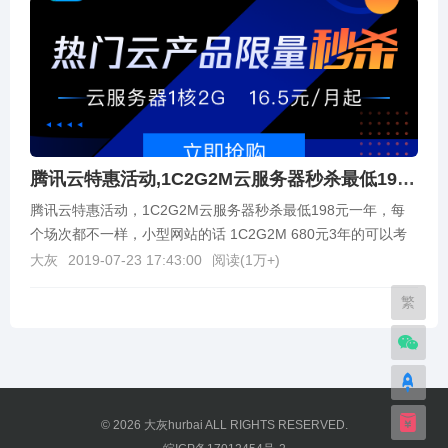
腾讯云特惠活动,1C2G2M云服务器秒杀最低198元一年
腾讯云特惠活动，1C2G2M云服务器秒杀最低198元一年，每
个场次都不一样，小型网站的话 1C2G2M 680元3年的可以考
虑，有需要的看可以去看看。。活动对象...
大灰
2019-07-23 17:43:00
阅读(
1万+
)
繁
© 2026
大灰hurbai
ALL RIGHTS RESERVED.