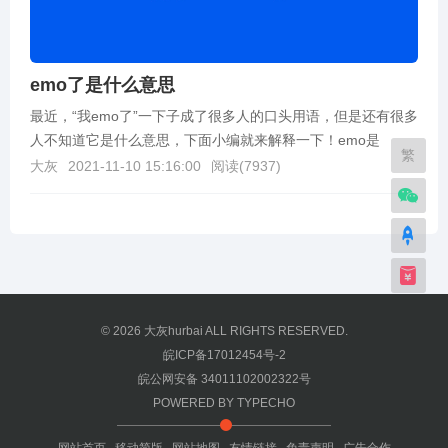
emo了是什么意思
最近，“我emo了”一下子成了很多人的口头用语，但是还有很多
人不知道它是什么意思，下面小编就来解释一下！emo是
繁
“emotional”的缩写，这个词翻译成汉语也...
大灰
2021-11-10 15:16:00
阅读(
7937
)
© 2026
大灰hurbai
ALL RIGHTS RESERVED.
皖ICP备17012454号-2
皖公网安备 34011102002322号
POWERED BY
TYPECHO
网站首页
移动简版
网站地图
友情链接
免责声明
广告合作