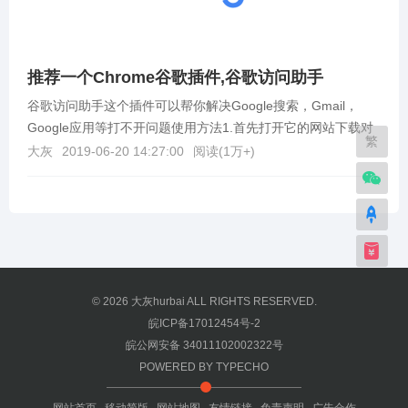
推荐一个Chrome谷歌插件,谷歌访问助手
谷歌访问助手这个插件可以帮你解决Google搜索，Gmail，
Google应用等打不开问题使用方法1.首先打开它的网站下载对
繁
应浏览器需要的谷歌访问助手的压缩包，...
大灰
2019-06-20 14:27:00
阅读(
1万+
)
© 2026
大灰hurbai
ALL RIGHTS RESERVED.
皖ICP备17012454号-2
皖公网安备 34011102002322号
POWERED BY
TYPECHO
网站首页
移动简版
网站地图
友情链接
免责声明
广告合作