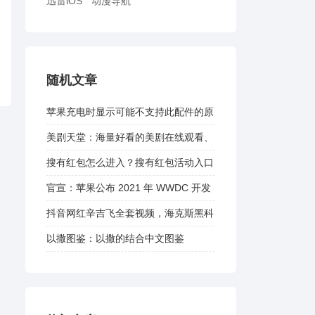
迅雷iOS
动漫导航
随机文章
苹果充电时显示可能不支持此配件的原
因及解决方法
美剧天堂：海量好看的美剧在线观看、
最新美剧下载
搜有红包怎么进入？搜有红包活动入口
官宣：苹果公布 2021 年 WWDC 开发
者大会时间
抖音网红辛吉飞全套视频，海克斯黑科
技
以撒图鉴：以撒的结合中文图鉴