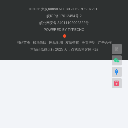
© 2026
大灰hurbai
ALL RIGHTS RESERVED.
皖ICP备17012454号-2
皖公网安备 34011102002322号
POWERED BY
TYPECHO
网站首页
移动简版
网站地图
友情链接
免责声明
广告合作
繁
本站已低碳运行
2625
天，
点我给博客续 +1s