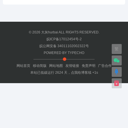
© 2026
大灰hurbai
ALL RIGHTS RESERVED.
皖ICP备17012454号-2
皖公网安备 34011102002322号
繁
POWERED BY
TYPECHO
网站首页
移动简版
网站地图
友情链接
免责声明
广告合作
本站已低碳运行
2624
天，
点我给博客续 +1s