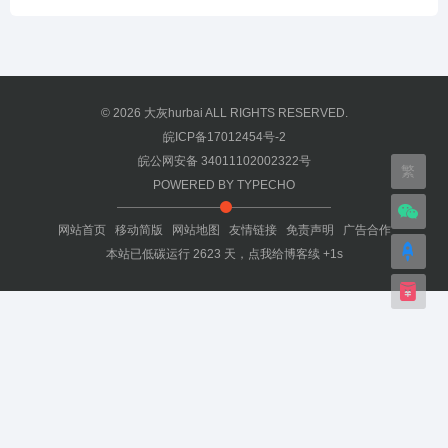
© 2026
大灰hurbai
ALL RIGHTS RESERVED.
皖ICP备17012454号-2
皖公网安备 34011102002322号
繁
POWERED BY
TYPECHO
网站首页
移动简版
网站地图
友情链接
免责声明
广告合作
本站已低碳运行
2623
天，
点我给博客续 +1s