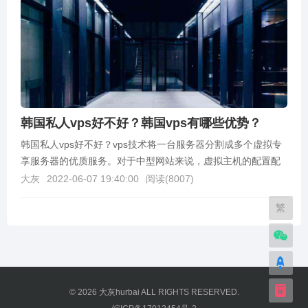
韩国私人vps好不好？韩国vps有哪些优势？
韩国私人vps好不好？vps技术将一台服务器分割成多个虚拟专
享服务器的优质服务。对于中型网站来说，虚拟主机的配置配
置已经太够用的了，而 vps 既有虚拟主机不具...
大灰
2022-06-07 19:40:00
阅读(
8007
)
繁
© 2026
大灰hurbai
ALL RIGHTS RESERVED.