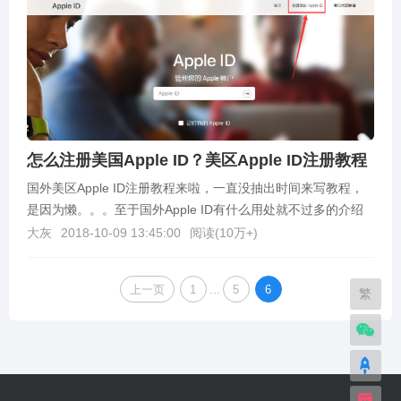
怎么注册美国Apple ID？美区Apple ID注册教程
国外美区Apple ID注册教程来啦，一直没抽出时间来写教程，
是因为懒。。。至于国外Apple ID有什么用处就不过多的介绍
了，需要的人自然是知道，不知道的百度...
大灰
2018-10-09 13:45:00
阅读(
10万+
)
...
上一页
1
5
6
繁