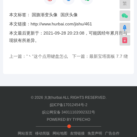
繁
本文标签：
国旗渐变头像
国庆头像
本文链接：
http://www.hurbai.com/jishu/461
本文最后更新于：
2021-09-28 20:23:08
，可能因经年累月而与
现状有所差异
。
上一篇：”丶”这个点用键盘怎么
下一篇：最新宝塔面板 7.7 绕
打出来？
过强制绑定手机号方法
© 2026
大灰hurbai
ALL RIGHTS RESERVED.
皖ICP备17012454号-2
皖公网安备 34011102002322号
POWERED BY
TYPECHO
网站首页
移动简版
网站地图
友情链接
免责声明
广告合作