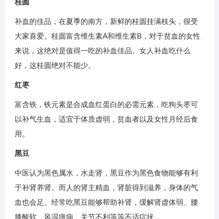
桂圆
补血的佳品，在夏季的南方，新鲜的桂圆挂满枝头，很受
大家喜爱。桂圆富含维生素A和维生素B，对于贫血的女性
来说，这绝对是值得一吃的补血佳品。女人补血吃什么
好，这桂圆绝对不能少。
红枣
富含铁，铁元素是合成血红蛋白的必需元素，吃狗头枣可
以补气生血，适宜于体质虚弱，贫血者以及女性月经后食
用。
黑豆
中医认为黑色属水，水走肾，黑豆作为黑色食物能够有利
于补肾养肾。而人的肾主精血，肾脏得到滋养，身体的气
血也会足。经常吃黑豆能够帮助补肾，缓解肾虚体弱、腰
膝酸软、风湿痹病、关节不利等等不适症状。