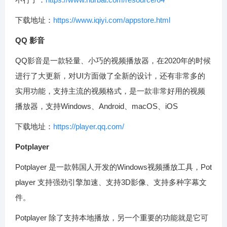
下载地址：
https://www.iqiyi.com/appstore.html
QQ 影音
QQ影音是一款轻量、小巧的视频播放器，在2020年的时候
进行了大更新，对UI方面做了全新的设计，还有非常多的
实用功能，支持主流的视频格式，是一款非常好用的视频
播放器，支持Windows、Android、macOS、iOS
下载地址：
https://player.qq.com/
Potplayer
Potplayer 是一款韩国人开发的Windows视频播放工具，Pot
player 支持强劲引擎加速、支持3D影像、支持多种字幕文
件。
Potplayer 除了支持本地播放，另一个重要的功能就是它可