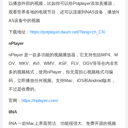
以播放外部的视频，比如你可以给Potplayer添加直播源，
观看世界各地的电视节目，还可以连接到NAS设备，播放N
AS设备中的视频
下载地址：
https://potplayer.daum.net/?lang=zh_CN
nPlayer
nPlayer 是一款多功能的视频播放器，它支持包括MP4、M
OV、MKV、AVI、WMV、ASF、FLV、OGV等等在内非常
多的视频格式，使用nPlayer，你无需担心视频格式与编
码，立即播放任何视频。支持Mac、iOS和Android版本，
不过是收费的。
官网：
https://nplayer.com/
IINA
IINA 一款Mac上界面简洁、功能很强大、免费开源的视频