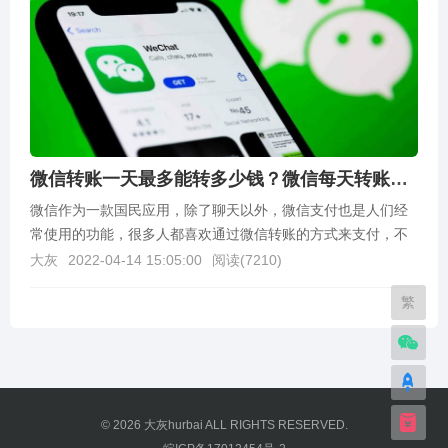
微信转账一天最多能转多少钱？微信每天转账额度查询
微信作为一款国民应用，除了聊天以外，微信支付也是人们经
常使用的功能，很多人都喜欢通过微信转账的方式来支付，不
过微信转账是有限额的，那么微信转账一天最多能转多少钱...
大灰
2022-04-14 15:05:00
阅读(
7210
)
繁
© 2026
大灰hurbai
ALL RIGHTS RESERVED.