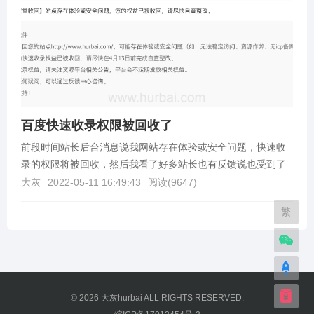
百度快速收录权限被回收了
前段时间站长后台消息说我网站存在体验或安全问题，快速收
录的权限将被回收，然后我看了好多站长也有反馈说也受到了
同样的通知！今天打开百度站长后台一看，发现自己的百度...
大灰
2022-05-11 16:49:43
阅读(
9647
)
繁
© 2026
大灰hurbai
ALL RIGHTS RESERVED.