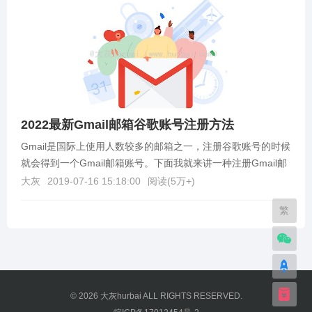
2022最新Gmail邮箱谷歌账号注册方法
Gmail是国际上使用人数较多的邮箱之一，注册谷歌账号的时候
就会得到一个Gmail邮箱账号。下面我就来讲一种注册Gmail邮
箱账号的方法。谷歌邮箱注册教程1.首...
大灰
2019-07-16 15:18:00
阅读(
5万+
)
繁
© 2026
大灰hurbai
ALL RIGHTS RESERVED.