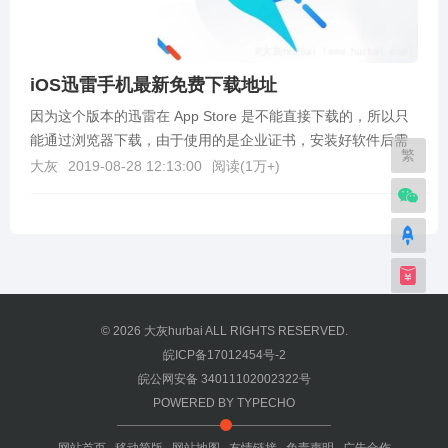
iOS迅雷手机最新免费下载地址
因为这个版本的迅雷在 App Store 是不能直接下载的，所以只
能通过浏览器下载，由于使用的是企业证书，安装好软件后需
繁
要信任才能使用，打开「设置」→「通用」→...
大灰
2019-08-28 12:13:00
阅读(
1万+
)
© 2026
大灰hurbai
ALL RIGHTS RESERVED.
皖ICP备17012454号-2
皖公网安备 34011102002322号
POWERED BY
TYPECHO
网站首页
移动简版
网站地图
友情链接
免责声明
广告合作