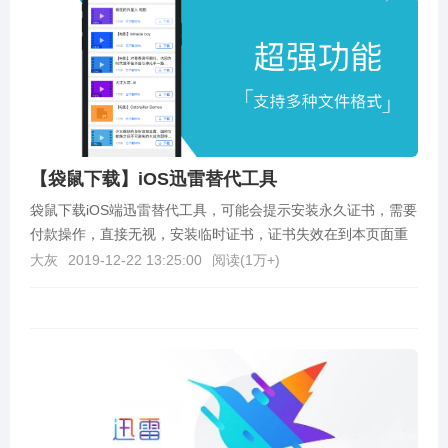
【袋鼠下载】iOS迅雷替代工具
袋鼠下载iOS端迅雷替代工具，可能会提示安装永久证书，需要
付款操作，直接无视，安装临时证书，证书失效在到本页面重
新装！袋鼠下载支持 http、迅雷、磁力等各种资...
大灰
2019-12-22 13:25:00
阅读(
1万+
)