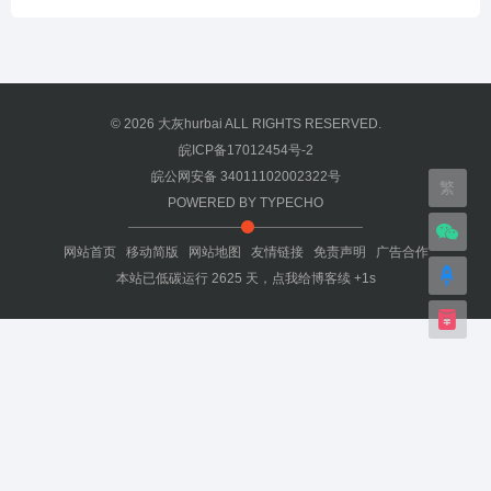
© 2026
大灰hurbai
ALL RIGHTS RESERVED.
皖ICP备17012454号-2
皖公网安备 34011102002322号
繁
POWERED BY
TYPECHO
网站首页
移动简版
网站地图
友情链接
免责声明
广告合作
本站已低碳运行
2625
天，
点我给博客续 +1s