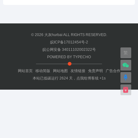
© 2026
大灰hurbai
ALL RIGHTS RESERVED.
皖ICP备17012454号-2
皖公网安备 34011102002322号
繁
POWERED BY
TYPECHO
网站首页
移动简版
网站地图
友情链接
免责声明
广告合作
本站已低碳运行
2624
天，
点我给博客续 +1s