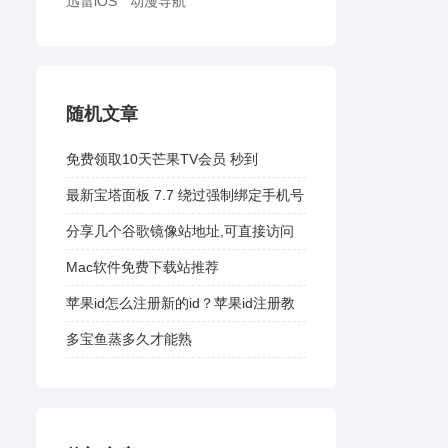
迅雷iOS
动漫导航
随机文章
免费领取10天芒果TV会员 秒到
最新宝塔面板 7.7 绕过强制绑定手机号
方法
分享几个谷歌镜像站地址,可直接访问
谷歌
Mac软件免费下载站推荐
苹果id怎么注册新的id？苹果id注册教
程
多宝鱼蒸多久才能熟