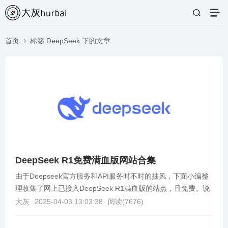
首页
标签 DeepSeek 下的文章
DeepSeek R1免费满血版网站合集
由于Deepseek官方服务和API服务时不时的抽风，下面小编整
理收集了网上已接入DeepSeek R1满血版的站点，且免费。说
明：未对每个网站进行深度测试，请...
大灰
2025-04-03 13:03:38
阅读(
7676
)