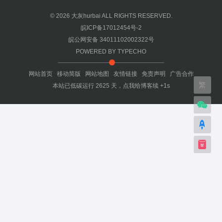
© 2026
大灰hurbai
ALL RIGHTS RESERVED.
皖ICP备17012454号-2
皖公网安备 34011102002322号
POWERED BY
TYPECHO
网站首页
移动简版
网站地图
友情链接
免责声明
广告合作
繁
本站已低碳运行
2625
天，
点我给博客续 +1s