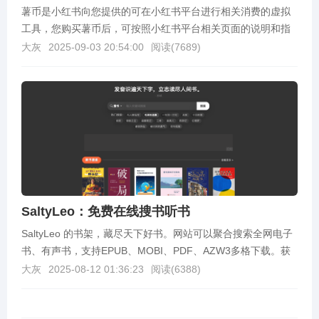
薯币是小红书向您提供的可在小红书平台进行相关消费的虚拟
工具，您购买薯币后，可按照小红书平台相关页面的说明和指
引使用、获得虚拟礼物、薯条服务等小红书平台上的虚拟产...
大灰
2025-09-03 20:54:00
阅读(
7689
)
SaltyLeo：免费在线搜书听书
SaltyLeo 的书架，藏尽天下好书。网站可以聚合搜索全网电子
书、有声书，支持EPUB、MOBI、PDF、AZW3多格下载。获
取网址SaltyLeo 的书架：...
大灰
2025-08-12 01:36:23
阅读(
6388
)