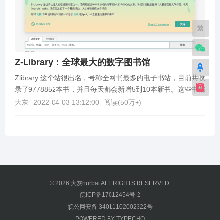
繁
Z-Library：全球最大的数字图书馆
Zlibrary 这个站很出名，号称全网书最多的电子书站，目前共收
录了9778852本书，并且每天都会新增5到10本新书。这些书都
提供epub格式的文档下载，还...
大灰
2022-04-03 13:12:00
阅读(
50万+
)
© 2026
大灰hurbai
ALL RIGHTS RESERVED.
皖ICP备17012454号-2
皖公网安备 34011102002322号
POWERED BY
TYPECHO