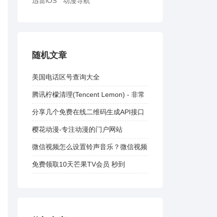
迅雷iOS
动漫导航
随机文章
美国电话区号查询大全
腾讯柠檬清理(Tencent Lemon) - 非常
好用的免费Mac清理软件
分享几个免费在线二维码生成API接口
樱花动漫-专注动漫的门户网站
微信视频怎么设置铃声音乐？微信视频
自定义铃声教程
免费领取10天芒果TV会员 秒到