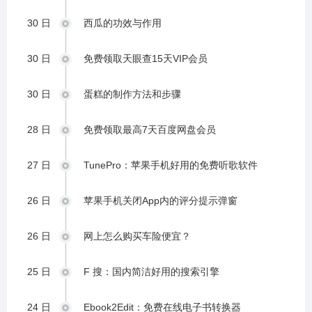
30 日
西瓜的功效与作用
30 日
免费领取天眼查15天VIP会员
30 日
蛋糕的制作方法和步骤
28 日
免费领取最高7天百度网盘会员
27 日
TunePro：苹果手机好用的免费听歌软件
26 日
苹果手机关闭App内的评分提示弹窗
26 日
网上怎么购买车险便宜？
25 日
F 搜：国内简洁好用的搜索引擎
24 日
Ebook2Edit：免费在线电子书转换器