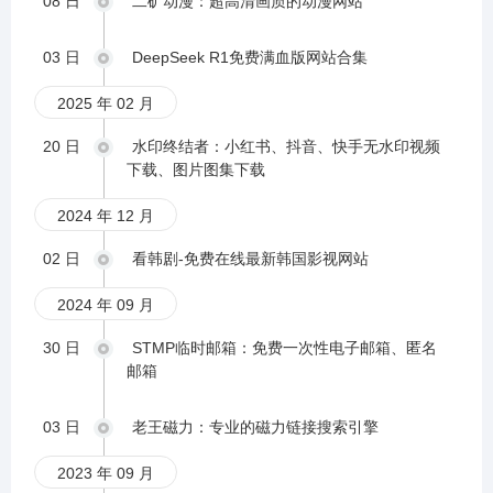
08 日
二矿动漫：超高清画质的动漫网站
03 日
DeepSeek R1免费满血版网站合集
2025 年 02 月
20 日
水印终结者：小红书、抖音、快手无水印视频
下载、图片图集下载
2024 年 12 月
02 日
看韩剧-免费在线最新韩国影视网站
2024 年 09 月
30 日
STMP临时邮箱：免费一次性电子邮箱、匿名
邮箱
03 日
老王磁力：专业的磁力链接搜索引擎
2023 年 09 月