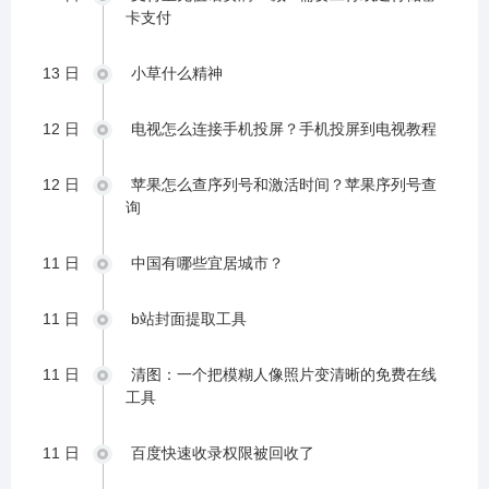
卡支付
13 日
小草什么精神
12 日
电视怎么连接手机投屏？手机投屏到电视教程
12 日
苹果怎么查序列号和激活时间？苹果序列号查
询
11 日
中国有哪些宜居城市？
11 日
b站封面提取工具
11 日
清图：一个把模糊人像照片变清晰的免费在线
工具
11 日
百度快速收录权限被回收了