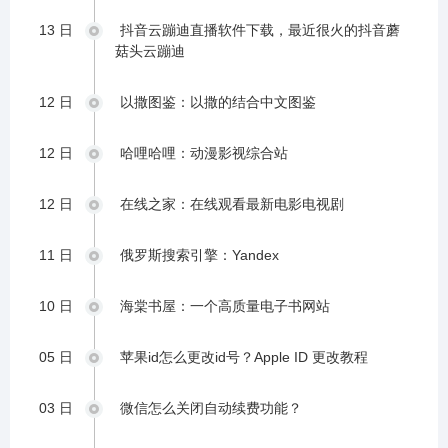
13 日
抖音云蹦迪直播软件下载，最近很火的抖音蘑
菇头云蹦迪
12 日
以撒图鉴：以撒的结合中文图鉴
12 日
哈哩哈哩：动漫影视综合站
12 日
在线之家：在线观看最新电影电视剧
11 日
俄罗斯搜索引擎：Yandex
10 日
海棠书屋：一个高质量电子书网站
05 日
苹果id怎么更改id号？Apple ID 更改教程
03 日
微信怎么关闭自动续费功能？