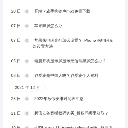
20 日
开端卡农手机铃声mp3免费下载
07 日
苹果碎屏怎么办
07 日
苹果来电闪光灯怎么设置？ iPhone 来电闪光
灯设置方法
05 日
电脑开机显示屏显示无信号黑屏怎么办？
03 日
谷爱凌是中国人吗？谷爱凌个人资料
2021 年 12 月
25 日
2022年放假安排时间表汇总
21 日
腾讯云备案授权码购买_授权码哪里获取？
19 日
cURL error 18: transfer closed with...解决方