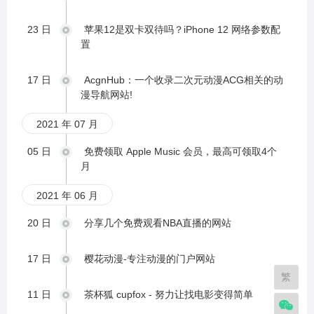
23 日
苹果12是双卡双待吗？iPhone 12 网络参数配
置
17 日
AcgnHub：一个收录二次元动漫ACG相关的动
漫导航网站!
2021 年 07 月
05 日
免费领取 Apple Music 会员，最高可领取4个
月
2021 年 06 月
20 日
分享几个免费观看NBA直播的网站
17 日
樱花动漫-专注动漫的门户网站
繁
11 日
茶杯狐 cupfox - 努力让找电影变得简单