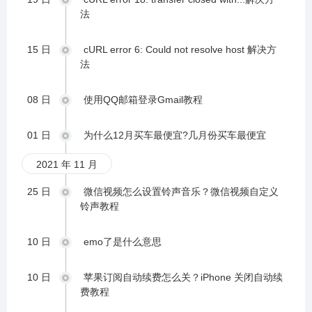
法
15 日
cURL error 6: Could not resolve host 解决方
法
08 日
使用QQ邮箱登录Gmail教程
01 日
为什么12月买车最便宜?几月份买车最便宜
2021 年 11 月
25 日
微信视频怎么设置铃声音乐？微信视频自定义
铃声教程
10 日
emo了是什么意思
10 日
苹果订阅自动续费怎么关？iPhone 关闭自动续
费教程