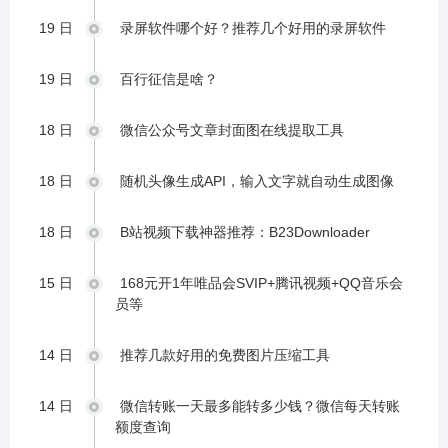
19 日
录屏软件哪个好？推荐几个好用的录屏软件
19 日
百行征信是啥？
18 日
微信公众号文章封面图在线提取工具
18 日
随机头像生成API，输入文字就自动生成图像
18 日
B站视频下载神器推荐：B23Downloader
15 日
168元开1年唯品会SVIP+腾讯视频+QQ音乐会
员等
14 日
推荐几款好用的免费图片压缩工具
14 日
微信转账一天最多能转多少钱？微信每天转账
额度查询