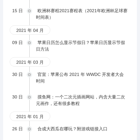
15 日
欧洲杯赛程2021赛程表（2021年欧洲杯足球赛
时间表）
2021 年 04 月
09 日
苹果日历怎么显示节假日？苹果日历显示节假
日方法
2021 年 03 月
30 日
官宣：苹果公布 2021 年 WWDC 开发者大会
时间
30 日
摸鱼网：一个二次元插画网站，内含大量二次
元画作，还有很多教程
2021 年 01 月
26 日
合成大西瓜在哪玩？附游戏链接入口