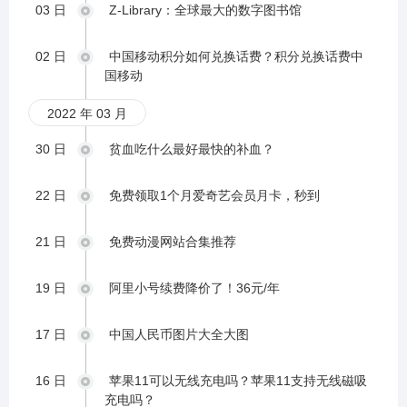
03 日
Z-Library：全球最大的数字图书馆
02 日
中国移动积分如何兑换话费？积分兑换话费中
国移动
2022 年 03 月
30 日
贫血吃什么最好最快的补血？
22 日
免费领取1个月爱奇艺会员月卡，秒到
21 日
免费动漫网站合集推荐
19 日
阿里小号续费降价了！36元/年
17 日
中国人民币图片大全大图
16 日
苹果11可以无线充电吗？苹果11支持无线磁吸
充电吗？