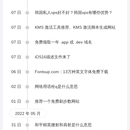
07 日
韩国私人vps好不好？韩国vps有哪些优势？
07 日
KMS 激活工具推荐、KMS 激活脚本生成网站
07 日
免费领取一年 .app 或 .dev 域名
07 日
iOS16描述文件来了
06 日
Fontsup.com：13万种英文字体免费下载
02 日
网络用语栓q是什么意思
01 日
推荐一个免费刷步数网站
2022 年 05 月
31 日
和平精英腰射和肩射是什么意思