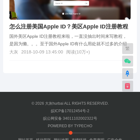
怎么注册美国Apple ID？美区Apple ID注册教程
国外美区Apple ID注册教程来啦，一直没抽出时间来写教程，
是因为懒。。。至于国外Apple ID有什么用处就不过多的介绍
繁
了，需要的人自然是知道，不知道的百度...
大灰
2018-10-09 13:45:00
阅读(
10万+
)
© 2026
大灰hurbai
ALL RIGHTS RESERVED.
皖ICP备17012454号-2
皖公网安备 34011102002322号
POWERED BY
TYPECHO
网站首页
移动简版
网站地图
友情链接
免责声明
广告合作