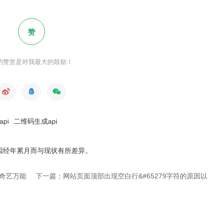
赞
的赞赏是对我最大的鼓励！
pi
二维码生成api
因经年累月而与现状有所差异
。
奇艺万能
下一篇：网站页面顶部出现空白行& #65279字符的原因以
及完美解决办法