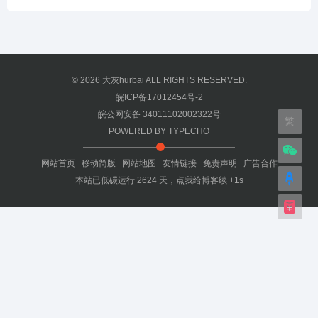
© 2026
大灰hurbai
ALL RIGHTS RESERVED.
皖ICP备17012454号-2
皖公网安备 34011102002322号
繁
POWERED BY
TYPECHO
网站首页
移动简版
网站地图
友情链接
免责声明
广告合作
本站已低碳运行
2624
天，
点我给博客续 +1s