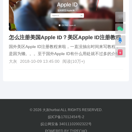
繁
怎么注册美国Apple ID？美区Apple ID注册教程
国外美区Apple ID注册教程来啦，一直没抽出时间来写教程，
是因为懒。。。至于国外Apple ID有什么用处就不过多的介绍
了，需要的人自然是知道，不知道的百度...
大灰
2018-10-09 13:45:00
阅读(
10万+
)
© 2026
大灰hurbai
ALL RIGHTS RESERVED.
皖ICP备17012454号-2
皖公网安备 34011102002322号
POWERED BY
TYPECHO