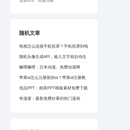
迅雷iOS
动漫导航
随机文章
电视怎么连接手机投屏？手机投屏到电
视教程
随机头像生成API，输入文字就自动生
成图像
嘛哩嘛哩：日本动漫、免费动漫网
苹果id怎么注册新的id？苹果id注册教
程
优品PPT：精美PPT模板素材免费下载
奇漫屋：最新免费好看的热门漫画