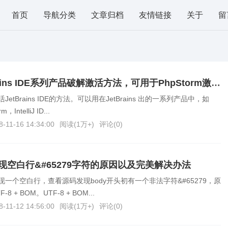
首页
导航分类
文章归档
友情链接
关于
留
分享几个JetBrains IDE系列产品破解激活方法，可用于PhpStorm激活/WebStorm激活等
tBrains IDE的方法。可以用在JetBrains 出的一系列产品中，如
IntelliJ ID...
8-11-16 14:34:00
阅读(
1万+
)
评论(
0
)
空白行& #65279字符的原因以及完美解决办法
一个空白行，查看源码发现body开头初有一个非法字符&#65279，原
 + BOM。UTF-8 + BOM...
8-11-12 14:56:00
阅读(
1万+
)
评论(
0
)