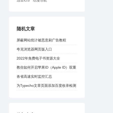
迅雷iOS
动漫导航
随机文章
屏蔽网站统计被恶意刷广告教程
夸克浏览器网页版入口
2022年免费电子书资源大全
教你如何开启苹果ID（Apple ID）双重
认证
各省高速实时监控汇总
为Typecho文章页面添加百度收录检测
功能