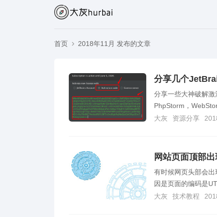
首页
2018年11月 发布的文章
分享一些大神破解激活Je
PhpStorm，WebStorm，
大灰
资源分享
201
网站页面顶部出现
有时候网页头部会出现
因是页面的编码是UTF-8
大灰
技术教程
201