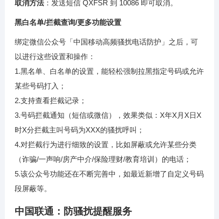
取消方法
：发送短信 QXFSR 到 10086 即可取消。
黑白名单/拦截查询/更多功能设置
绑定微信公众号「中国移动高频骚扰电话防护」之后，可
以进行这些设置和操作：
1.黑名单、白名单的设置，能轻松强制拉黑指定号码或允许
某些号码打入；
2.支持查看拦截记录；
3.号码拦截通知（短信或微信），效果类似：X年X月X日X
时X分拦截主叫号码为XXX的骚扰呼叫；
4.对拦截行为进行细致的设置，比如屏蔽或允许某些分类
（诈骗/一声响/房产中介/保险理财/教育培训）的电话；
5.该公众号功能还在不断完善中，如最近新增了自定义号码
段屏蔽等。
中国联通：防骚扰提醒服务