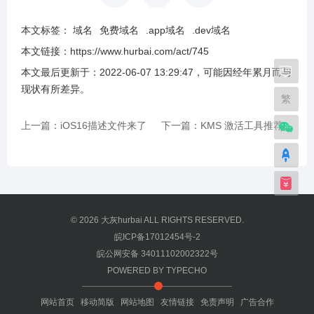
本文标签：
域名
免费域名
.app域名
.dev域名
本文链接：
https://www.hurbai.com/act/745
本文最后更新于：
2022-06-07 13:29:47
，可能因经年累月而与
现状有所差异
。
繁
上一篇：iOS16描述文件来了
下一篇：KMS 激活工具推荐、
KMS 激活脚本生成网站
© 2026
大灰hurbai
ALL RIGHTS RESERVED.
皖ICP备17012454号-2
皖公网安备 34011102002322号
POWERED BY
TYPECHO
网站首页
移动简版
网站地图
友情链接
免责声明
广告合作