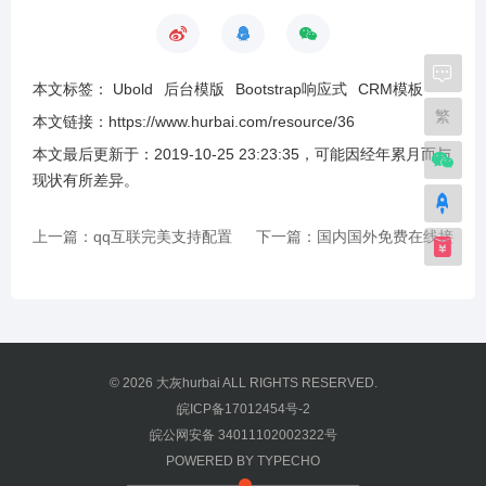
本文标签：
Ubold
后台模版
Bootstrap响应式
CRM模板
繁
本文链接：
https://www.hurbai.com/resource/36
本文最后更新于：
2019-10-25 23:23:35
，可能因经年累月而与
现状有所差异
。
上一篇：qq互联完美支持配置
下一篇：国内国外免费在线接
https（ssl）之头像解决方案
收短信验证码网站
© 2026
大灰hurbai
ALL RIGHTS RESERVED.
皖ICP备17012454号-2
皖公网安备 34011102002322号
POWERED BY
TYPECHO