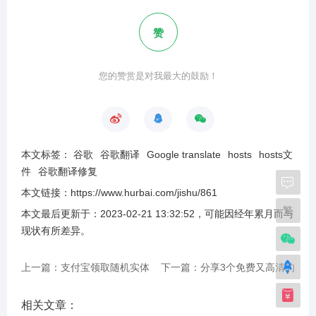
赞
您的赞赏是对我最大的鼓励！
本文标签：
谷歌
谷歌翻译
Google translate
hosts
hosts文
件
谷歌翻译修复
本文链接：
https://www.hurbai.com/jishu/861
繁
本文最后更新于：
2023-02-21 13:32:52
，可能因经年累月而与
现状有所差异
。
上一篇：支付宝领取随机实体
下一篇：分享3个免费又高清的
店红包！
在线视频转GIF方法
相关文章：