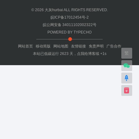
© 2026
大灰hurbai
ALL RIGHTS RESERVED.
皖ICP备17012454号-2
皖公网安备 34011102002322号
POWERED BY
TYPECHO
网站首页
移动简版
网站地图
友情链接
免责声明
广告合作
繁
本站已低碳运行
2623
天，
点我给博客续 +1s