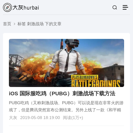
首页
标签 刺激战场 下的文章
iOS 国际服吃鸡（PUBG）刺激战场下载方法
PUBG吃鸡（又称刺激战场、PUBG）可以说是现在非常火的游
戏了，但是腾讯突然宣布公测结束。另外上线了一款《和平精
英》的游戏。但是个人觉得没有吃鸡好玩了。。。但...
大灰
2019-05-08 18:19:00
阅读(
1万+
)