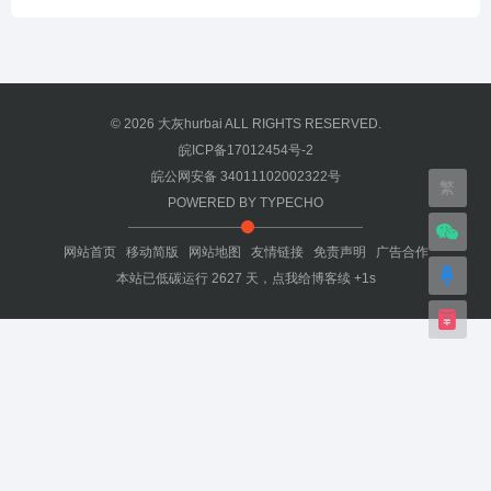
© 2026
大灰hurbai
ALL RIGHTS RESERVED.
皖ICP备17012454号-2
皖公网安备 34011102002322号
繁
POWERED BY
TYPECHO
网站首页
移动简版
网站地图
友情链接
免责声明
广告合作
本站已低碳运行
2627
天，
点我给博客续 +1s