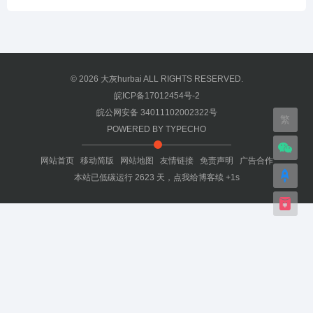
© 2026
大灰hurbai
ALL RIGHTS RESERVED.
皖ICP备17012454号-2
皖公网安备 34011102002322号
繁
POWERED BY
TYPECHO
网站首页
移动简版
网站地图
友情链接
免责声明
广告合作
本站已低碳运行
2623
天，
点我给博客续 +1s