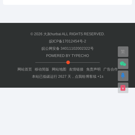
© 2026
大灰hurbai
ALL RIGHTS RESERVED.
皖ICP备17012454号-2
皖公网安备 34011102002322号
繁
POWERED BY
TYPECHO
网站首页
移动简版
网站地图
友情链接
免责声明
广告合作
本站已低碳运行
2627
天，
点我给博客续 +1s