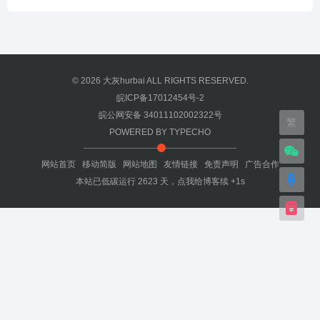
© 2026
大灰hurbai
ALL RIGHTS RESERVED.
皖ICP备17012454号-2
皖公网安备 34011102002322号
繁
POWERED BY
TYPECHO
网站首页
移动简版
网站地图
友情链接
免责声明
广告合作
本站已低碳运行
2623
天，
点我给博客续 +1s