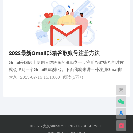
2022最新Gmail邮箱谷歌账号注册方法
Gmail是国际上使用人数较多的邮箱之一，注册谷歌账号的时候
就会得到一个Gmail邮箱账号。下面我就来讲一种注册Gmail邮
箱账号的方法。谷歌邮箱注册教程1.首...
大灰
2019-07-16 15:18:00
阅读(
5万+
)
繁
© 2026
大灰hurbai
ALL RIGHTS RESERVED.