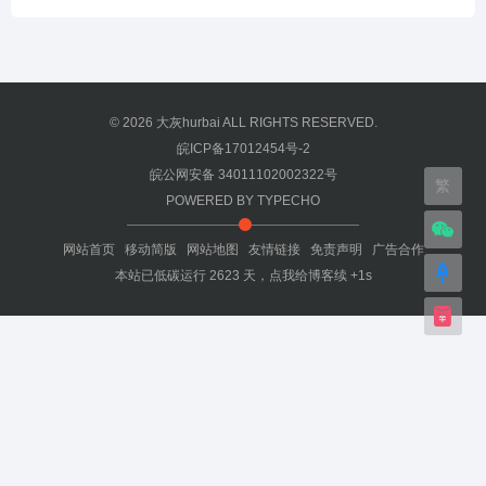
© 2026
大灰hurbai
ALL RIGHTS RESERVED.
皖ICP备17012454号-2
皖公网安备 34011102002322号
繁
POWERED BY
TYPECHO
网站首页
移动简版
网站地图
友情链接
免责声明
广告合作
本站已低碳运行
2623
天，
点我给博客续 +1s