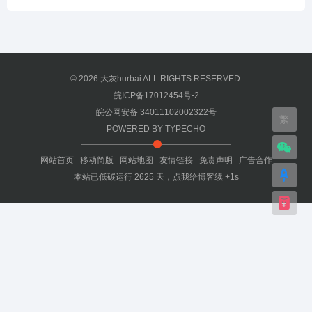
© 2026
大灰hurbai
ALL RIGHTS RESERVED.
皖ICP备17012454号-2
皖公网安备 34011102002322号
繁
POWERED BY
TYPECHO
网站首页
移动简版
网站地图
友情链接
免责声明
广告合作
本站已低碳运行
2625
天，
点我给博客续 +1s