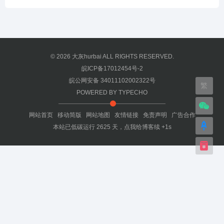
© 2026
大灰hurbai
ALL RIGHTS RESERVED.
皖ICP备17012454号-2
皖公网安备 34011102002322号
繁
POWERED BY
TYPECHO
网站首页
移动简版
网站地图
友情链接
免责声明
广告合作
本站已低碳运行
2625
天，
点我给博客续 +1s