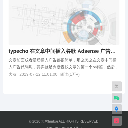
typecho 在文章中间插入谷歌 Adsense 广告代码
文章前面或者最后插入广告都很简单，那么怎么在文章中间插
入广告代码呢，其实就是判断查找文章的第一个p标签，然后，
插入代码。直接上代码，然后将代码复制到主题目录下的...
大灰
2019-07-12 11:01:00
阅读(
1万+
)
繁
© 2026
大灰hurbai
ALL RIGHTS RESERVED.