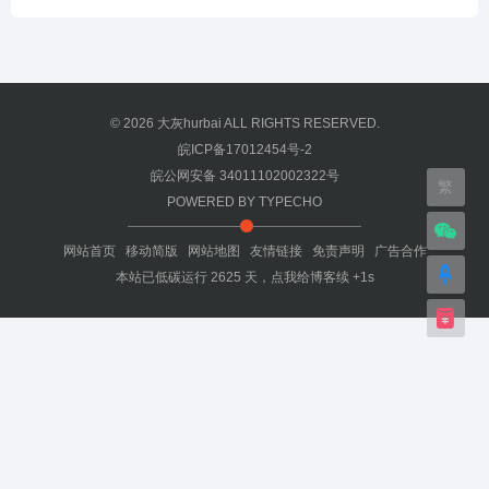
© 2026
大灰hurbai
ALL RIGHTS RESERVED.
皖ICP备17012454号-2
皖公网安备 34011102002322号
繁
POWERED BY
TYPECHO
网站首页
移动简版
网站地图
友情链接
免责声明
广告合作
本站已低碳运行
2625
天，
点我给博客续 +1s