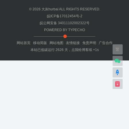
© 2026
大灰hurbai
ALL RIGHTS RESERVED.
皖ICP备17012454号-2
皖公网安备 34011102002322号
POWERED BY
TYPECHO
网站首页
移动简版
网站地图
友情链接
免责声明
广告合作
繁
本站已低碳运行
2626
天，
点我给博客续 +1s