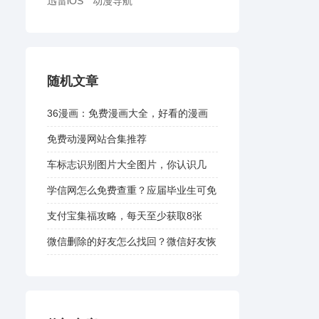
迅雷iOS
动漫导航
随机文章
36漫画：免费漫画大全，好看的漫画
免费动漫网站合集推荐
车标志识别图片大全图片，你认识几
个？
学信网怎么免费查重？应届毕业生可免
费获取一次学信网论文查重机会
支付宝集福攻略，每天至少获取8张
微信删除的好友怎么找回？微信好友恢
复教程