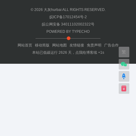
© 2026
大灰hurbai
ALL RIGHTS RESERVED.
皖ICP备17012454号-2
皖公网安备 34011102002322号
POWERED BY
TYPECHO
网站首页
移动简版
网站地图
友情链接
免责声明
广告合作
繁
本站已低碳运行
2626
天，
点我给博客续 +1s