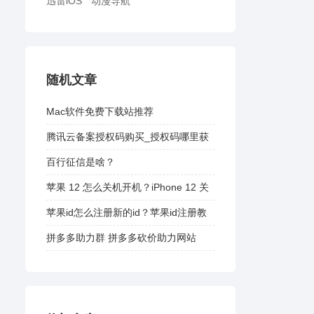
迅雷iOS
动漫导航
随机文章
Mac软件免费下载站推荐
腾讯云备案授权码购买_授权码哪里获
取？
百行征信是啥？
苹果 12 怎么关机开机？iPhone 12 关
机方法
苹果id怎么注册新的id？苹果id注册教
程
拼多多助力群 拼多多砍价助力网站